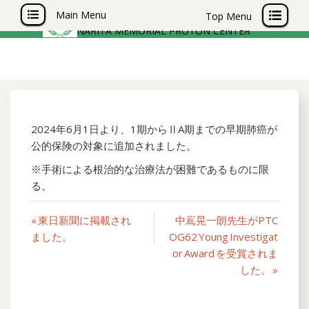
成田記念陽子線センター
Main Menu
Top Menu
NARITA MEMORIAL PROTON CENTER
Skip
to
content
2024年6月1日より、1期からⅡA期までの早期肺癌が
公的保険の対象に追加されました。
※手術による根治的な治療法が困難であるものに限
る。
投
« 東日新聞に掲載され
中嶌晃一朗先生がPTC
ました。
OG62 Young Investigat
稿
or Award を受賞されま
ナ
した。 »
ビ