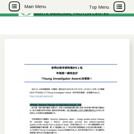
成田記念陽子線センター
Main Menu
Top Menu
NARITA MEMORIAL PROTON CENTER