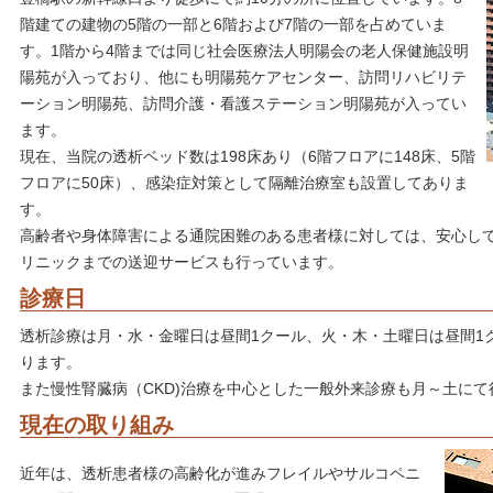
階建ての建物の5階の一部と6階および7階の一部を占めていま
す。1階から4階までは同じ社会医療法人明陽会の老人保健施設明
陽苑が入っており、他にも明陽苑ケアセンター、訪問リハビリテ
ーション明陽苑、訪問介護・看護ステーション明陽苑が入ってい
ます。
現在、当院の透析ベッド数は198床あり（6階フロアに148床、5階
フロアに50床）、感染症対策として隔離治療室も設置してありま
す。
高齢者や身体障害による通院困難のある患者様に対しては、安心し
リニックまでの送迎サービスも行っています。
診療日
透析診療は月・水・金曜日は昼間1クール、火・木・土曜日は昼間1
ります。
また慢性腎臓病（CKD)治療を中心とした一般外来診療も月～土に
現在の取り組み
近年は、透析患者様の高齢化が進みフレイルやサルコペニ