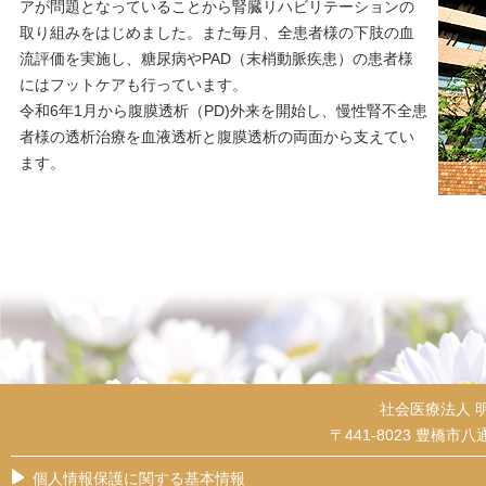
アが問題となっていることから腎臓リハビリテーションの
取り組みをはじめました。また毎月、全患者様の下肢の血
流評価を実施し、糖尿病やPAD（末梢動脈疾患）の患者様
にはフットケアも行っています。
令和6年1月から腹膜透析（PD)外来を開始し、慢性腎不全患
者様の透析治療を血液透析と腹膜透析の両面から支えてい
ます。
社会医療法人 
〒441-8023 豊橋市八通
個人情報保護に関する基本情報