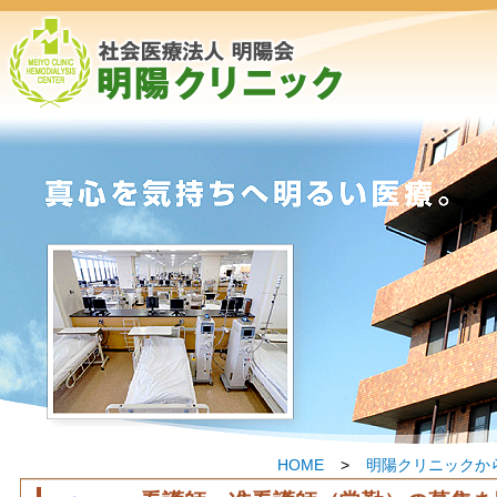
HOME
>
明陽クリニックか