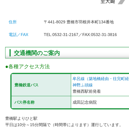
住所
〒441-8029 豊橋市羽根井本町134番地
電話／FAX
TEL:0532-31-2167／FAX:0532-31-3816
交通機関のご案内
●各種アクセス方法
牟呂線（築地橋経由・往完町経
豊橋鉄道バス
神野ふ頭線
豊橋西駅前発着
バス停名称
成田記念病院
豊橋駅よりひと駅
平日は10分～15分間隔で（時間帯によります）運行しています。