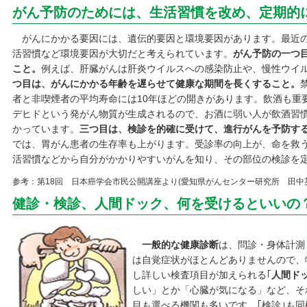
がん予防のためには、生活習慣を改め、定期的
がんにかかる要因には、遺伝的要因と環境要因があります。最近の
活習慣など環境要因が大切だと考えられています。
がん予防の一つ
こと。
例えば、肝臓がんは肝炎ウイルスへの感染防止や、慢性ウイ
つ目は、がんにかかる年齢を遅らせて健康な期間を長くすること。
者と非喫煙者の平均寿命には10年ほどの開きがあります。飲酒も重
デヒドという発がん物質が生成されるので、お酒に弱い人が飲酒習
かっています。
三つ目は、検診を的確に受けて、進行がんを予防す
では、胃がん患者の生存率も上がります。受診率の向上が、命を救
活習慣などから自分がかかりやすいがんを知り、その部位の検診を
参考：第18回 日本癌学会市民公開講座より(愛知県がんセンター研究所 田中英夫部
健診・検診、人間ドック、何を受けるといいの
一般的な健康診断
は、問診・身体計測
は自覚症状がほとんどありませんので、
し詳しい検査項目が加えられる｢
人間ド
しい」とか「心臓が気になる」など、そ
目も選べる機関も多いです。｢検診｣も