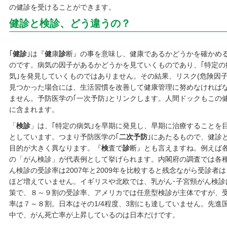
の健診を受けることができます。
健診と検診、どう違うの？
｢
健診
｣は『
健
康
診
断』の事を意味し、健康であるかどうかを確かめ
のです。病気の因子があるかどうかを見ていくものであり、｢特定の
気｣を発見していくものではありません。その結果、リスク(危険因子
見つかった場合には、生活習慣を改善して健康管理に努めなければ
ません。予防医学の｢一次予防｣とリンクします。人間ドックもこの
に含まれます。
「
検診
」は、｢特定の病気｣を早期に発見し、早期に治療することを
としています。つまり予防医学の｢
二次予防
｣にあたるもので、健診
目的が大きく異なります。『
検
査で
診
断』とも言えますね。例えば
の「がん検診」が代表例として挙げられます。内閣府の調査では各
ん検診の受診率は2007年と2009年を比較すると残念ながら受診者は
ほど増えていません。イギリスや北欧では、乳がん･子宮頸がん検診
策で、８～９割の受診率、アメリカでは任意型検診が主体ですが、
率は７～８割。日本はその1/4程度、3割にも達していません。先進
中で、がん死亡率が上昇しているのは日本だけです。