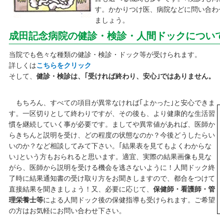
す。かかりつけ医、病院などに問い合わ
ましょう。
成田記念病院の健診・検診・人間ドックについて
当院でも色々な種類の健診・検診・ドック等が受けられます。
詳しくは
こちらをクリック
そして、
健診・検診は、｢受ければ終わり、安心｣ではありません。
もちろん、すべての項目が異常なければ｢よかった｣と安心できま
す。一区切りとして終わりですが、その後も、より健康的な生活習
慣を継続していく事が必要です。ましてや異常値があれば、医師か
らきちんと説明を受け、どの程度の状態なのか？今後どうしたらい
いのか？など相談してみて下さい。｢結果表を見てもよくわからな
い｣という方もおられると思います。適宜、実際の結果画像も見な
がら、医師から説明を受ける機会を逃さないように！人間ドック終
了時に結果通知書の受け取り方をお聞きしますので、都合をつけて
直接結果を聞きましょう！又、必要に応じて、
保健師・看護師・管
理栄養士等
による人間ドック後の保健指導も受けられます。ご希望
の方はお気軽にお問い合わせ下さい。