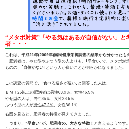
“メタボ対策”「やる気はあるが自信がない」と
者・・・
これは、平成21年(2009年)国民健康栄養調査の結果から分かったも
肥満者は、やせ型やふつう型の人よりも、｢早食い｣で、メタボ対
ものの、｢
自信がない
｣という人が多いことが明らかになりました。
この調査の質問で、｢食べる速さが速い｣と回答した人は、
ＢＭＩ25以上の肥満者は
男性63.9％
、女性46.5％
やせ型の人は、男性35％、女性28.5％
ふつう型の人が
男性47.2％
、女性36.1％
右図を見ると、肥満者の特徴が見えてきました。
つまり、
“早食い“が、肥満者の、大きな特徴！
と言えるようです