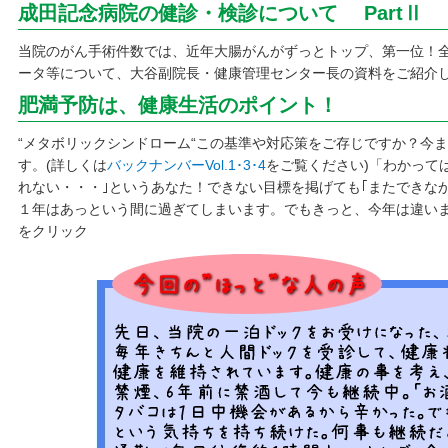
成田記念病院の健診・検診について PartⅡ
当院のがん手術件数では、近年大腸がんがずっとトップ、第一位！
ータ等について、大谷副院長・健康管理センター長の資料をご紹介
肥満予防は、健康生活のポイント！
“メタボリックシンドローム“この基準や対応策をご存じですか？今
す。(詳しくは
バックナンバーVol.1･3･4
をご覧ください)「わかって
れない・・・｣というあなた！できない目標を掲げても｢またできな
１年はあっという間に過ぎてしまいます。でもきっと、今年は違い
をクリック