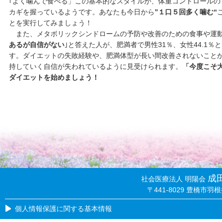
｢よく噛んで食べる」この基本的なスタイルが、体重コントロールの
カギを握っているようです。あなたも今日から
”１口５回多く噛む“
とを実行してみましょう！
また、メタボリックシンドロームの予防や改善のための食事や運動
あるが自信がない
｣と答えた人が、肥満者で男性31％、女性44.1
す。ダイエットの失敗経験や、肥満体型が長い間改善されないこと
持していく自信が失われているように見受けられます。
「今度こそ
ダイエットを始めましょう！
成
社会医療法人 明陽会
〒441-8029 豊橋市羽根井
個人情報保護に関する基本情報