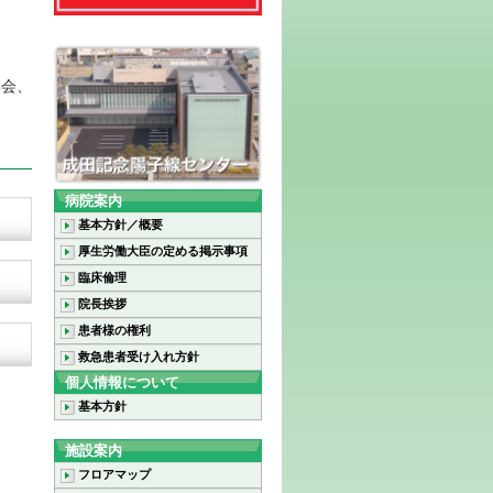
学会、
病院案内
基本方針／概要
厚生労働大臣の定める掲示事項
臨床倫理
院長挨拶
患者様の権利
救急患者受け入れ方針
個人情報について
基本方針
施設案内
フロアマップ