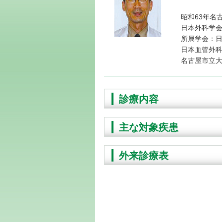
昭和63年名
日本外科学
所属学会：
日本血管外
名古屋市立
診療内容
主な対象疾患
外来診療表