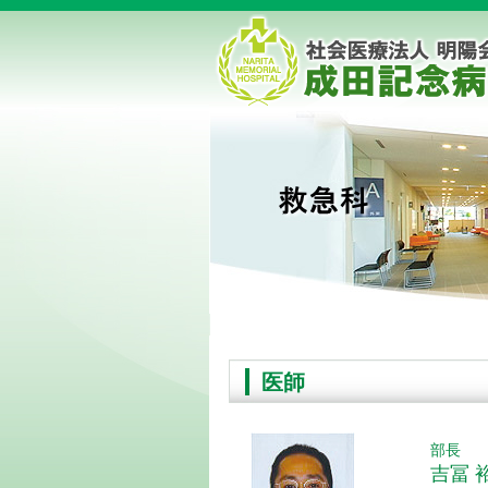
医師
部長
吉冨 