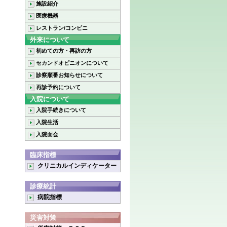
施設紹介
医療機器
レストラン/コンビニ
外来について
初めての方・再訪の方
セカンドオピニオンについて
診察順番お知らせについて
再診予約について
入院について
入院手続きについて
入院生活
入院面会
臨床指標
クリニカルインディケーター
診療統計
病院指標
災害対策