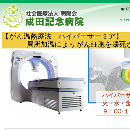
☎ 05
【がん温熱療法 ハイパーサーミア】
局所加温によりがん細胞を壊死
ハイパーサ
火・水・金
９：00-