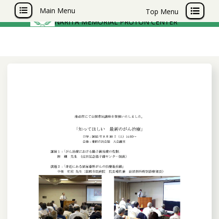
成田記念陽子線センター
Main Menu
Top Menu
NARITA MEMORIAL PROTON CENTER