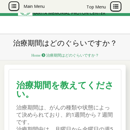
成田記念陽子線センター
Main Menu
Top Menu
NARITA MEMORIAL PROTON CENTER
治療期間はどのぐらいですか？
Home
治療期間はどのぐらいですか？
治療期間を教えてくださ
い。
治療期間は、がんの種類や状態によっ
て決められており、約1週間から７週間
です。
治療期間中は、月曜日から金曜日の週5