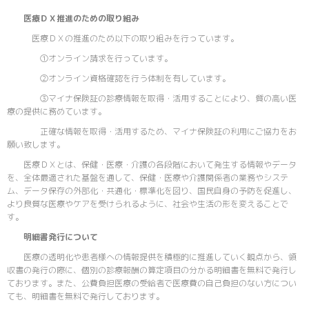
医療ＤＸ推進のための取り組み
医療ＤＸの推進のため以下の取り組みを行っています。
①オンライン請求を行っています。
②オンライン資格確認を行う体制を有しています。
③マイナ保険証の診療情報を取得・活用することにより、質の高い医
療の提供に務めています。
正確な情報を取得・活用するため、マイナ保険証の利用にご協力をお
願い致します。
医療ＤＸとは、保健・医療・介護の各段階において発生する情報やデータ
を、全体最適された基盤を通して、保健・医療や介護関係者の業務やシステ
ム、データ保存の外部化・共通化・標準化を図り、国民自身の予防を促進し、
より良質な医療やケアを受けられるように、社会や生活の形を変えることで
す。
明細書発行について
医療の透明化や患者様への情報提供を積極的に推進していく観点から、領
収書の発行の際に、個別の診療報酬の算定項目の分かる明細書を無料で発行し
ております。また、公費負担医療の受給者で医療費の自己負担のない方につい
ても、明細書を無料で発行しております。