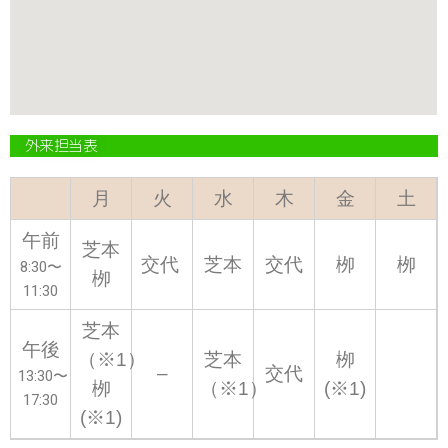
外来担当表
月
火
水
木
金
土
午前
芝本
交代
芝本
交代
栁
栁
8:30〜
栁
11:30
芝本
午後
（※1）
芝本
栁
–
交代
13:30〜
栁
（※1）
(※1)
17:30
(※1)