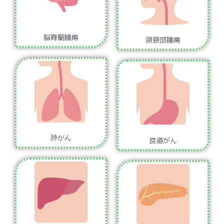
脳脊髄腫瘍
頭頸部腫瘍
肺がん
食道がん