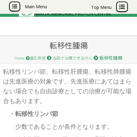
成田記念陽子線センター
Main Menu
Top Menu
NARITA MEMORIAL PROTON CENTER
転移性腫瘍
転移性腫瘍
Home
適応疾患
当院で治療できるがん
転移性リンパ節、転移性肝腫瘍、転移性肺腫瘍
は先進医療の対象です。先進医療にあてはまら
ない場合でも自由診療としての治療が可能な場
合もあります。
・転移性リンパ節
少数であることが条件となります。