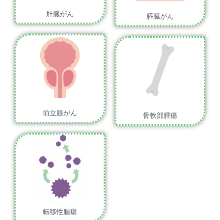
肝臓がん
膵臓がん
前立腺がん
骨軟部腫瘍
転移性腫瘍