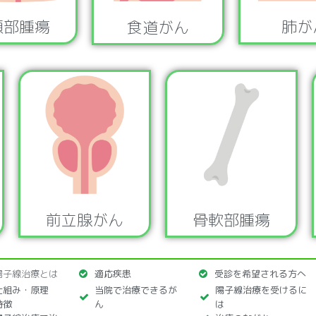
肺が
頸部腫瘍
食道がん
骨軟部腫瘍
前立腺がん
陽子線治療とは
適応疾患
受診を希望される方へ
仕組み・原理
当院で治療できるが
陽子線治療を受けるに
特徴
ん
は