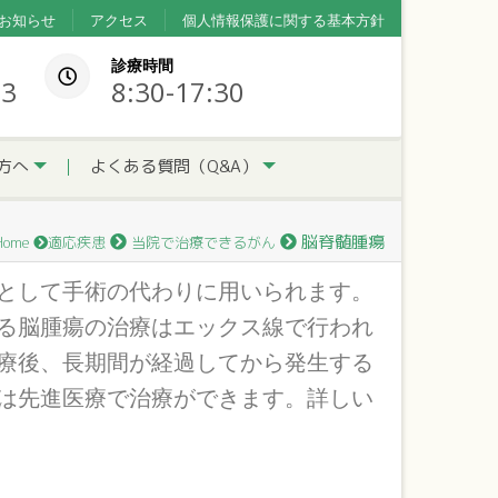
お知らせ
アクセス
個人情報保護に関する基本方針
診療時間
33
8:30-17:30
方へ
よくある質問（Q&A）
脳脊髄腫瘍
Home
適応疾患
当院で治療できるがん
として手術の代わりに用いられます。
る脳腫瘍の治療はエックス線で行われ
療後、長期間が経過してから発生する
は先進医療で治療ができます。詳しい