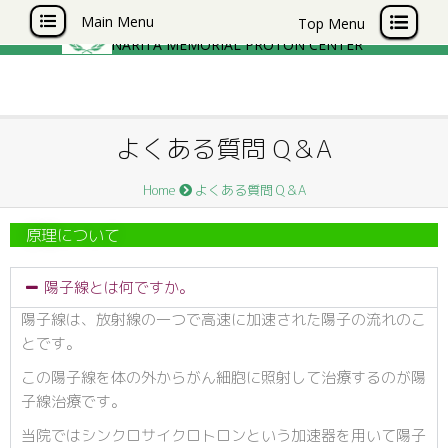
成田記念陽子線センター
Main Menu
Top Menu
NARITA MEMORIAL PROTON CENTER
よくある質問 Q＆A
Home
よくある質問 Q＆A
原理について
陽子線とは何ですか。
陽子線は、放射線の一つで高速に加速された陽子の流れのこ
とです。
この陽子線を体の外からがん細胞に照射して治療するのが陽
子線治療です。
当院ではシンクロサイクロトロンという加速器を用いて陽子