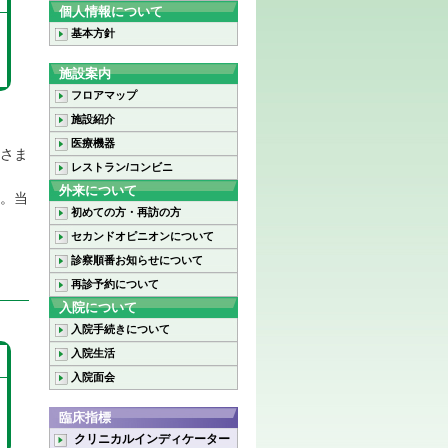
個人情報について
基本方針
施設案内
フロアマップ
施設紹介
医療機器
さま
レストラン/コンビニ
外来について
。当
初めての方・再訪の方
セカンドオピニオンについて
診察順番お知らせについて
再診予約について
入院について
入院手続きについて
入院生活
入院面会
臨床指標
クリニカルインディケーター