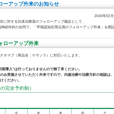
ローアップ外来のお知らせ
2026年02
症に対する抗体治療薬のフォローアップ施設として、
・脳神経外科の合同で、「早期認知症用点滴のフォローアップ外来」を開
ォローアップ外来
ナネマブ（商品名：ケサンラ）に対応いたします。
初期導入”は行っておりませんので御了承ください。
のみ実施させていただく外来ですので、内服治療や治療方針の相談は、
けください。
由の完全予約制）
火
水
木
金
土