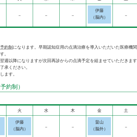
伊藤
－
－
－
－
（脳内）
予約制
になります。早期認知症用の点滴治療を導入いただいた医療機関
す。
翌週以降になりますが次回再診からの点滴予定を組ませていただきます
御了承ください。
します。
全予約制）
火
水
木
金
土
伊藤
畠山
－
－
－
）
（脳内）
（脳外）