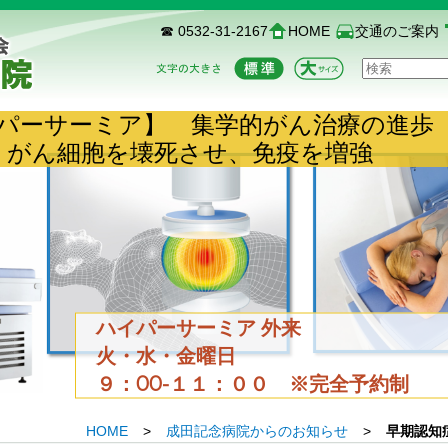
☎ 0532-31-2167
HOME
交通のご案内
イパーサーミア】 集学的がん治療の進
がん細胞を壊死させ、免疫を増強
ハイパーサーミア 外来
火・水・金曜日
９：00-１１：００ ※完全予約制
HOME
>
成田記念病院からのお知らせ
>
早期認知