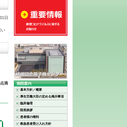
月01日
設い
点滴
病院案内
基本方針／概要
厚生労働大臣の定める掲示事項
臨床倫理
院長挨拶
患者様の権利
救急患者受け入れ方針