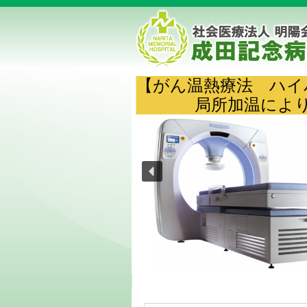
【がん温熱療法 ハ
局所加温により