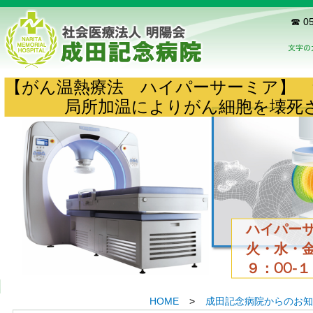
☎ 05
【がん温熱療法 ハイパーサーミア】
局所加温によりがん細胞を壊死
ハイパーサ
火・水・金
９：00-
HOME
>
成田記念病院からのお知