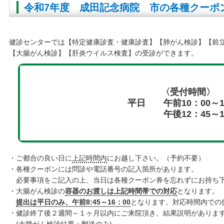
令和7年度 成田記念病院 市の各種クーポ
健診センターでは【特定健康診査・健康診査】【肺がん検診】【前
【大腸がん検診】【肝炎ウイルス検査】の受診ができます。
〈受付時間〉
平日 午前10：00～1
午後12：45～13
・ご都合の良い日に
上記時間内
にお越し下さい。（予約不要）
・各種クーポンには問診や電話番号の記入箇所があります。
必要事項をご記入の上、当日は各種クーポン券を忘れずにお持ち
・大腸がん検診の
容器のお渡しは上記時間帯での対応
となります。
提出は平日のみ、午前8:45～16：00
となります。対応時間内での
・健診終了後２週間～１ヶ月以内にご来院頂き、結果説明がありま