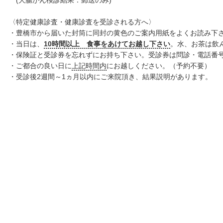
(大腸がん検診結果：郵送のみ)
〈特定健康診査・健康診査を受診される方へ〉
・豊橋市から届いた封筒に同封の黄色のご案内用紙をよくお読み下
・当日は、
10時間以上 食事をあけてお越し下さい
。水、お茶は飲
・保険証と受診券を忘れずにお持ち下さい。受診券は問診・電話番
・ご都合の良い日に
上記時間内
にお越しください。（予約不要）
・受診後2週間～1ヵ月以内にご来院頂き、結果説明があります。