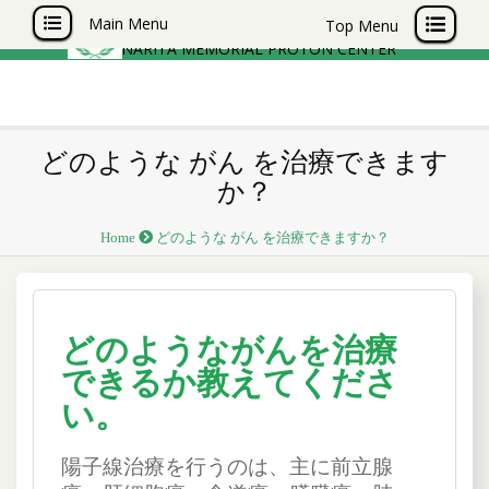
成田記念陽子線センター
Main Menu
Top Menu
NARITA MEMORIAL PROTON CENTER
どのような がん を治療できます
か？
Home
どのような がん を治療できますか？
どのようながんを治療
できるか教えてくださ
い。
陽子線治療を行うのは、主に前立腺